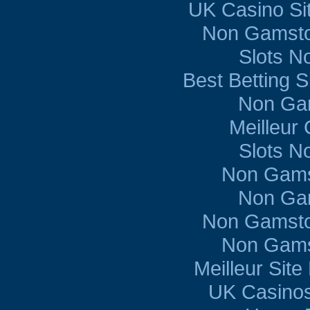
UK Casino Si
Non Gamsto
Slots N
Best Betting 
Non Ga
Meilleur
Slots N
Non Gams
Non Ga
Non Gamsto
Non Gams
Meilleur Sit
UK Casino